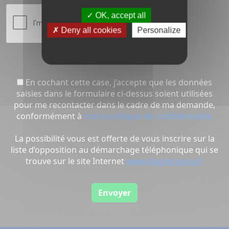
OK, accept all
Deny all cookies
Personalize
En cochant cette case, j’accepte que les données
saisies dans le formulaire ci-dessus soient utilisées
pour me recontacter dans le cadre de ma demande,
conformément à
notre politique de confidentialité.
La possibilité vous est offerte de vous inscrire sur la
liste d’opposition au démarchage téléphonique qui se
trouve sur le site Internet
www.bloctel.gouv.fr
Envoyer