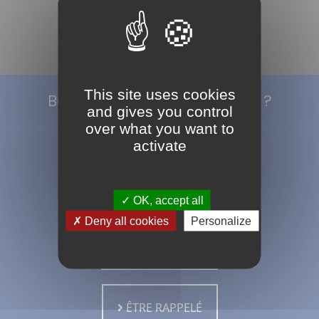
This site uses cookies
Besoin d’un renseignement ?
and gives you control
over what you want to
activate
DEMANDER UN DEVIS
OK, accept all
Deny all cookies
Personalize
PRENDRE RDV
ÊTRE RAPPELÉ